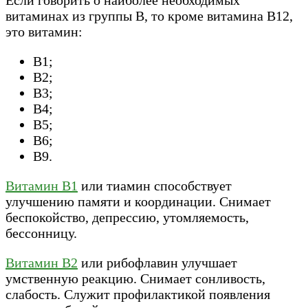
Если говорить о наиболее необходимых
витаминах из группы В, то кроме витамина В12,
это витамин:
В1;
В2;
В3;
В4;
В5;
В6;
В9.
Витамин В1
или тиамин способствует
улучшению памяти и координации. Снимает
беспокойство, депрессию, утомляемость,
бессонницу.
Витамин В2
или рибофлавин улучшает
умственную реакцию. Снимает сонливость,
слабость. Служит профилактикой появления