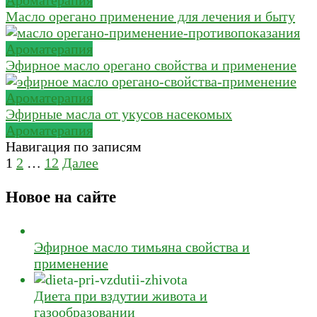
Масло орегано применение для лечения и быту
Ароматерапия
Эфирное масло орегано свойства и применение
Ароматерапия
Эфирные масла от укусов насекомых
Ароматерапия
Навигация по записям
1
2
…
12
Далее
Новое на сайте
Эфирное масло тимьяна свойства и
применение
Диета при вздутии живота и
газообразовании