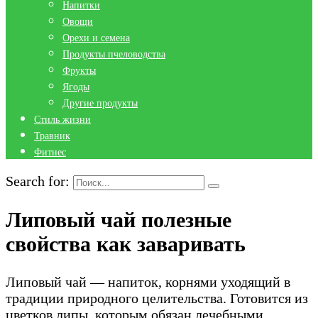
Напитки
Овощи
Орехи и семена
Продукты пчеловодства
Фрукты
Ягоды
Другие продукты
Стиль жизни
Травник
Фитнес
Search for:
Липовый чай полезные
свойства как заваривать
Липовый чай — напиток, корнями уходящий в
традиции природного целительства. Готовится из
цветков липы, которым обязан лечебными