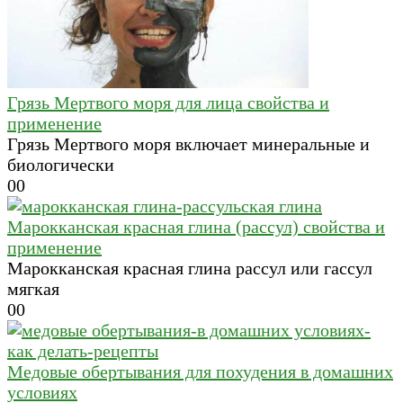
Грязь Мертвого моря для лица свойства и
применение
Грязь Мертвого моря включает минеральные и
биологически
0
0
Марокканская красная глина (рассул) свойства и
применение
Марокканская красная глина рассул или гассул
мягкая
0
0
Медовые обертывания для похудения в домашних
условиях