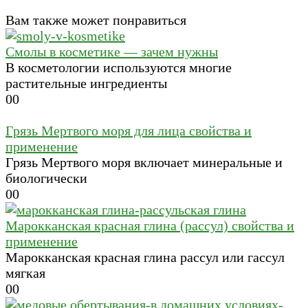
Вам также может понравиться
Смолы в косметике — зачем нужны
В косметологии используются многие
растительные ингредиенты
0
0
Грязь Мертвого моря для лица свойства и
применение
Грязь Мертвого моря включает минеральные и
биологически
0
0
Марокканская красная глина (рассул) свойства и
применение
Марокканская красная глина рассул или гассул
мягкая
0
0