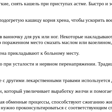
гкие, снять кашель при приступах астме. Быстро и
одогретую кашицу корня хрена, чтобы ускорить во
 ванночку для рук или ног. Некоторые накладываю
 пораженном место смазать маслом или вазелином,
ена прикладывают к больному месту.
во при усталости и нервном перенапряжении. Трад
 с другими лекарственными травами используется 
, который увеличивает выработку желчи и помогае
ая обменные процессы, способствуют сжиганию жир
о нужно проконсультироваться с соответствующим 