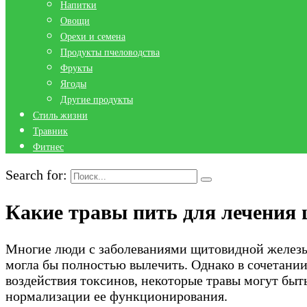
Напитки
Овощи
Орехи и семена
Продукты пчеловодства
Фрукты
Ягоды
Другие продукты
Стиль жизни
Травник
Фитнес
Search for:
Какие травы пить для лечения
Многие люди с заболеваниями щитовидной железы х
могла бы полностью вылечить. Однако в сочетани
воздействия токсинов, некоторые травы могут быт
нормализации ее функционирования.